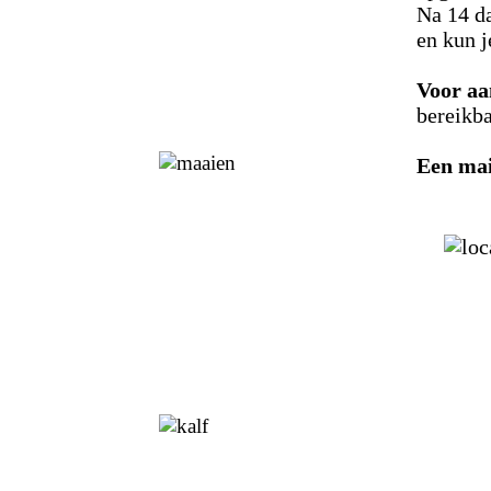
Na 14 da
en kun j
Voor a
bereikb
Een mai
info@ka