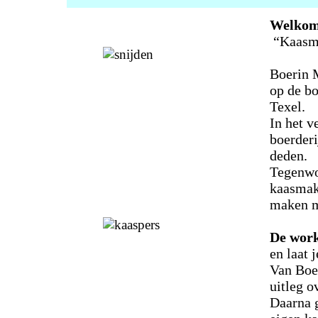
Welko
“Kaasma
Boerin 
op de bo
Texel.
In het v
boerderi
deden.
Tegenwo
kaasmake
maken m
De wor
en laat 
Van Boer
uitleg o
Daarna 