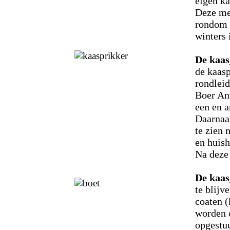
eigen k
Deze me
rondom 
winters 
De kaas
de kaasp
rondleid
Boer Ant
een en 
Daarnaas
te zien
en huish
Na deze
De kaas
te blijv
coaten (
worden 
opgestu